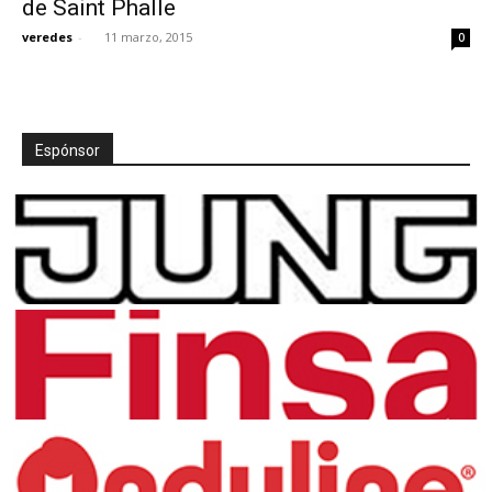
de Saint Phalle
veredes
-
11 marzo, 2015
0
[:]
Espónsor