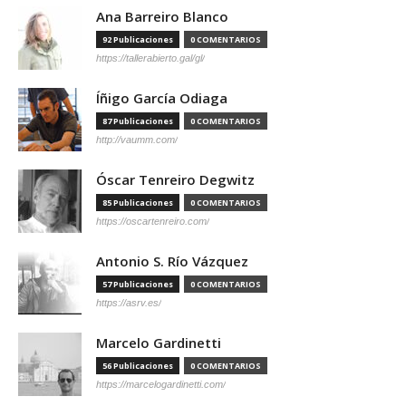
Ana Barreiro Blanco
92 Publicaciones
0 COMENTARIOS
https://tallerabierto.gal/gl/
Íñigo García Odiaga
87 Publicaciones
0 COMENTARIOS
http://vaumm.com/
Óscar Tenreiro Degwitz
85 Publicaciones
0 COMENTARIOS
https://oscartenreiro.com/
Antonio S. Río Vázquez
57 Publicaciones
0 COMENTARIOS
https://asrv.es/
Marcelo Gardinetti
56 Publicaciones
0 COMENTARIOS
https://marcelogardinetti.com/