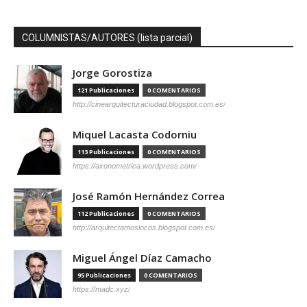
COLUMNISTAS/AUTORES (lista parcial)
Jorge Gorostiza
121 Publicaciones
0 COMENTARIOS
http://cinearquitecturaciudad.blogspot.com.es/
Miquel Lacasta Codorniu
113 Publicaciones
0 COMENTARIOS
https://axonometrica.wordpress.com/
José Ramón Hernández Correa
112 Publicaciones
0 COMENTARIOS
http://arquitectamoslocos.blogspot.com.es/
Miguel Ángel Díaz Camacho
95 Publicaciones
0 COMENTARIOS
https://madc.xyz/