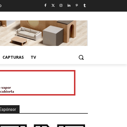
D
CAPTURAS
TV
Espónsor