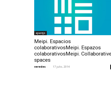
aparejo
Meipi. Espacios
colaborativosMeipi. Espazos
colaborativosMeipi. Collaborativ
spaces
veredes
-
17 julio, 2014