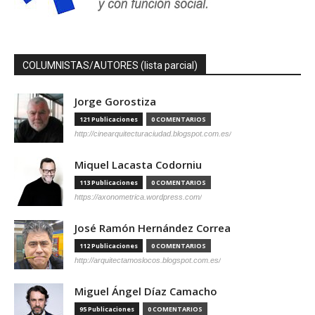
COLUMNISTAS/AUTORES (lista parcial)
Jorge Gorostiza
121 Publicaciones
0 COMENTARIOS
http://cinearquitecturaciudad.blogspot.com.es/
Miquel Lacasta Codorniu
113 Publicaciones
0 COMENTARIOS
https://axonometrica.wordpress.com/
José Ramón Hernández Correa
112 Publicaciones
0 COMENTARIOS
http://arquitectamoslocos.blogspot.com.es/
Miguel Ángel Díaz Camacho
95 Publicaciones
0 COMENTARIOS