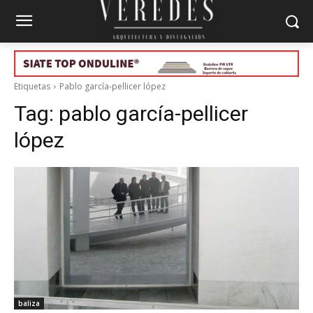
Etiquetas
Pablo garcía-pellicer lópez
Tag:
pablo garcía-pellicer
lópez
baliza