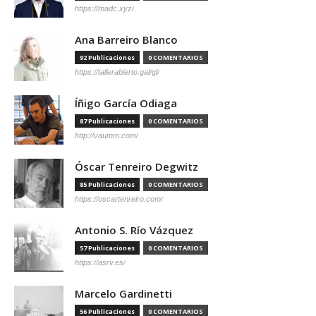
https://madc.xyz/
Ana Barreiro Blanco
92 Publicaciones
0 COMENTARIOS
https://tallerabierto.gal/gl/
Íñigo García Odiaga
87 Publicaciones
0 COMENTARIOS
http://vaumm.com/
Óscar Tenreiro Degwitz
85 Publicaciones
0 COMENTARIOS
https://oscartenreiro.com/
Antonio S. Río Vázquez
57 Publicaciones
0 COMENTARIOS
https://asrv.es/
Marcelo Gardinetti
56 Publicaciones
0 COMENTARIOS