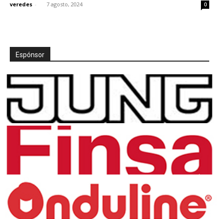
veredes
-
7 agosto, 2024
0
Espónsor
[:]