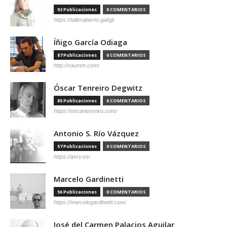
92 Publicaciones
0 COMENTARIOS
https://tallerabierto.gal/gl/
Íñigo García Odiaga
87 Publicaciones
0 COMENTARIOS
http://vaumm.com/
Óscar Tenreiro Degwitz
85 Publicaciones
0 COMENTARIOS
https://oscartenreiro.com/
Antonio S. Río Vázquez
57 Publicaciones
0 COMENTARIOS
https://asrv.es/
Marcelo Gardinetti
56 Publicaciones
0 COMENTARIOS
https://marcelogardinetti.com/
José del Carmen Palacios Aguilar