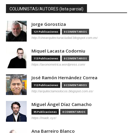
COLUMNISTAS/AUTORES (lista parcial)
Jorge Gorostiza
121 Publicaciones
0 COMENTARIOS
http://cinearquitecturaciudad.blogspot.com.es/
Miquel Lacasta Codorniu
113 Publicaciones
0 COMENTARIOS
https://axonometrica.wordpress.com/
José Ramón Hernández Correa
112 Publicaciones
0 COMENTARIOS
http://arquitectamoslocos.blogspot.com.es/
Miguel Ángel Díaz Camacho
95 Publicaciones
0 COMENTARIOS
https://madc.xyz/
Ana Barreiro Blanco