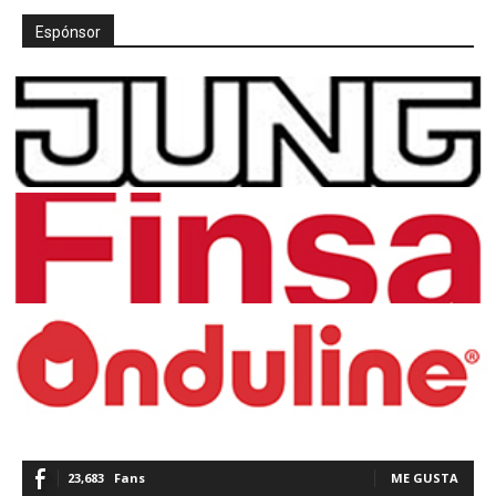
Espónsor
23,683
Fans
ME GUSTA