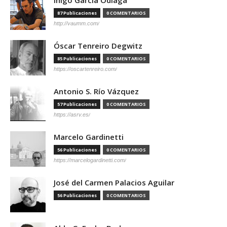
87 Publicaciones
0 COMENTARIOS
http://vaumm.com/
Óscar Tenreiro Degwitz
85 Publicaciones
0 COMENTARIOS
https://oscartenreiro.com/
Antonio S. Río Vázquez
57 Publicaciones
0 COMENTARIOS
https://asrv.es/
Marcelo Gardinetti
56 Publicaciones
0 COMENTARIOS
https://marcelogardinetti.com/
José del Carmen Palacios Aguilar
56 Publicaciones
0 COMENTARIOS