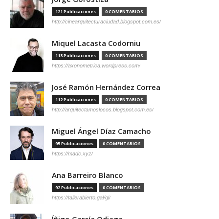
121 Publicaciones
0 COMENTARIOS
http://cinearquitecturaciudad.blogspot.com.es/
Miquel Lacasta Codorniu
113 Publicaciones
0 COMENTARIOS
https://axonometrica.wordpress.com/
José Ramón Hernández Correa
112 Publicaciones
0 COMENTARIOS
http://arquitectamoslocos.blogspot.com.es/
Miguel Ángel Díaz Camacho
95 Publicaciones
0 COMENTARIOS
https://madc.xyz/
Ana Barreiro Blanco
92 Publicaciones
0 COMENTARIOS
https://tallerabierto.gal/gl/
Íñigo García Odiaga