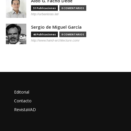
Aldo G. Facho Dede
51 Publicaciones
0 COMENTARIOS
http://urbanistas.lat/
Sergio de Miguel García
46 Publicaciones
0 COMENTARIOS
http://www.hand-architecture.com/
Editorial
Contacto
RevistaVAD