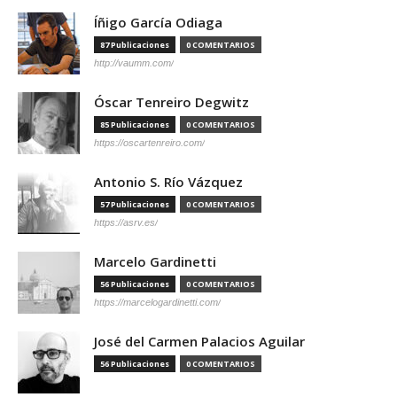
Íñigo García Odiaga
87 Publicaciones
0 COMENTARIOS
http://vaumm.com/
Óscar Tenreiro Degwitz
85 Publicaciones
0 COMENTARIOS
https://oscartenreiro.com/
Antonio S. Río Vázquez
57 Publicaciones
0 COMENTARIOS
https://asrv.es/
Marcelo Gardinetti
56 Publicaciones
0 COMENTARIOS
https://marcelogardinetti.com/
José del Carmen Palacios Aguilar
56 Publicaciones
0 COMENTARIOS