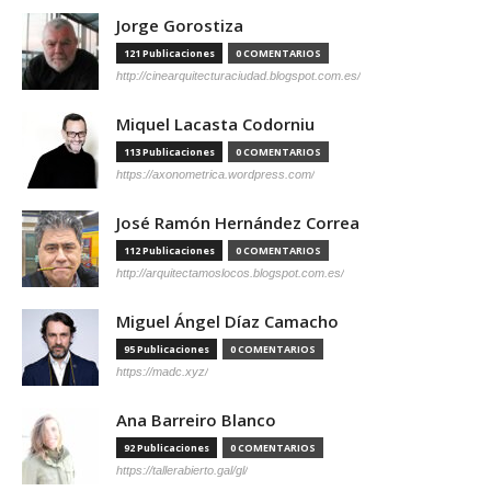
Jorge Gorostiza
121 Publicaciones
0 COMENTARIOS
http://cinearquitecturaciudad.blogspot.com.es/
Miquel Lacasta Codorniu
113 Publicaciones
0 COMENTARIOS
https://axonometrica.wordpress.com/
José Ramón Hernández Correa
112 Publicaciones
0 COMENTARIOS
http://arquitectamoslocos.blogspot.com.es/
Miguel Ángel Díaz Camacho
95 Publicaciones
0 COMENTARIOS
https://madc.xyz/
Ana Barreiro Blanco
92 Publicaciones
0 COMENTARIOS
https://tallerabierto.gal/gl/