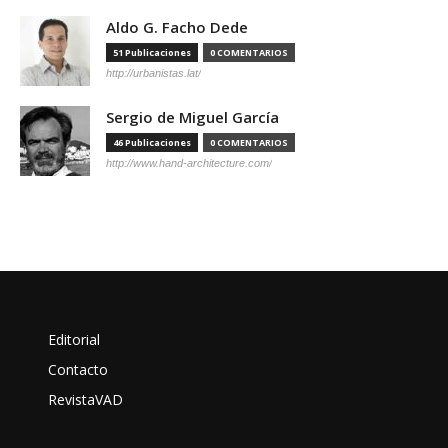
Aldo G. Facho Dede
51 Publicaciones
0 COMENTARIOS
http://urbanistas.lat/
Sergio de Miguel García
46 Publicaciones
0 COMENTARIOS
http://www.hand-architecture.com/
Editorial
Contacto
RevistaVAD