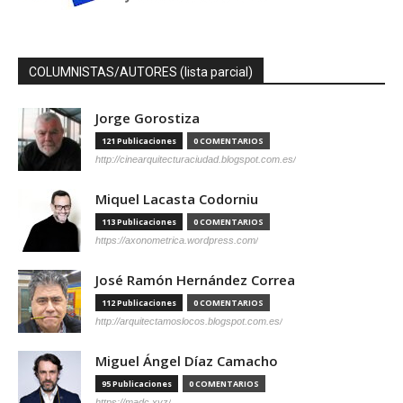
COLUMNISTAS/AUTORES (lista parcial)
Jorge Gorostiza
121 Publicaciones
0 COMENTARIOS
http://cinearquitecturaciudad.blogspot.com.es/
Miquel Lacasta Codorniu
113 Publicaciones
0 COMENTARIOS
https://axonometrica.wordpress.com/
José Ramón Hernández Correa
112 Publicaciones
0 COMENTARIOS
http://arquitectamoslocos.blogspot.com.es/
Miguel Ángel Díaz Camacho
95 Publicaciones
0 COMENTARIOS
https://madc.xyz/