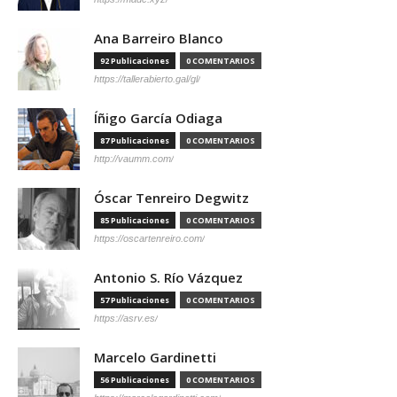
Ana Barreiro Blanco
92 Publicaciones
0 COMENTARIOS
https://tallerabierto.gal/gl/
Íñigo García Odiaga
87 Publicaciones
0 COMENTARIOS
http://vaumm.com/
Óscar Tenreiro Degwitz
85 Publicaciones
0 COMENTARIOS
https://oscartenreiro.com/
Antonio S. Río Vázquez
57 Publicaciones
0 COMENTARIOS
https://asrv.es/
Marcelo Gardinetti
56 Publicaciones
0 COMENTARIOS