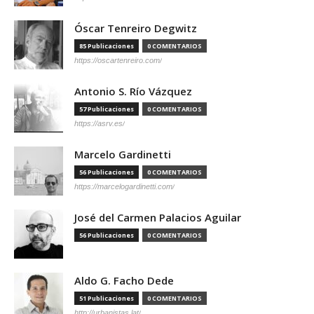
Óscar Tenreiro Degwitz
85 Publicaciones
0 COMENTARIOS
https://oscartenreiro.com/
Antonio S. Río Vázquez
57 Publicaciones
0 COMENTARIOS
https://asrv.es/
Marcelo Gardinetti
56 Publicaciones
0 COMENTARIOS
https://marcelogardinetti.com/
José del Carmen Palacios Aguilar
56 Publicaciones
0 COMENTARIOS
Aldo G. Facho Dede
51 Publicaciones
0 COMENTARIOS
http://urbanistas.lat/