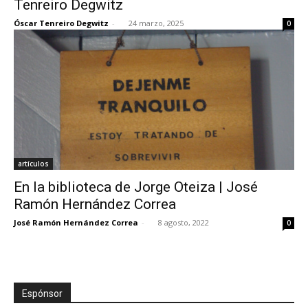
Tenreiro Degwitz
Óscar Tenreiro Degwitz
-
24 marzo, 2025
0
[:]
artículos
En la biblioteca de Jorge Oteiza | José
Ramón Hernández Correa
José Ramón Hernández Correa
-
8 agosto, 2022
0
Espónsor