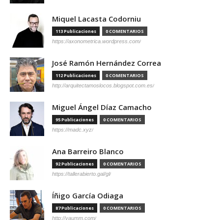
Miquel Lacasta Codorniu
113 Publicaciones
0 COMENTARIOS
https://axonometrica.wordpress.com/
José Ramón Hernández Correa
112 Publicaciones
0 COMENTARIOS
http://arquitectamoslocos.blogspot.com.es/
Miguel Ángel Díaz Camacho
95 Publicaciones
0 COMENTARIOS
https://madc.xyz/
Ana Barreiro Blanco
92 Publicaciones
0 COMENTARIOS
https://tallerabierto.gal/gl/
Íñigo García Odiaga
87 Publicaciones
0 COMENTARIOS
http://vaumm.com/