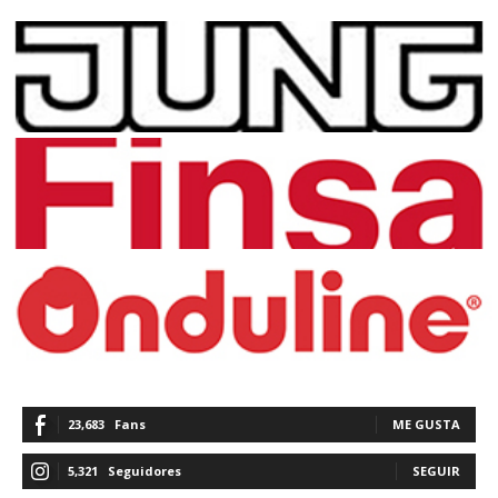
23,683
Fans
ME GUSTA
5,321
Seguidores
SEGUIR