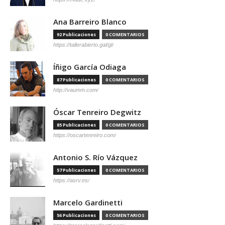
Ana Barreiro Blanco
92 Publicaciones
0 COMENTARIOS
https://tallerabierto.gal/gl/
Íñigo García Odiaga
87 Publicaciones
0 COMENTARIOS
http://vaumm.com/
Óscar Tenreiro Degwitz
85 Publicaciones
0 COMENTARIOS
https://oscartenreiro.com/
Antonio S. Río Vázquez
57 Publicaciones
0 COMENTARIOS
https://asrv.es/
Marcelo Gardinetti
56 Publicaciones
0 COMENTARIOS