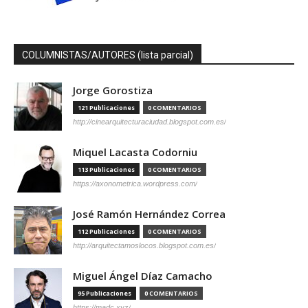
COLUMNISTAS/AUTORES (lista parcial)
Jorge Gorostiza
121 Publicaciones
0 COMENTARIOS
http://cinearquitecturaciudad.blogspot.com.es/
Miquel Lacasta Codorniu
113 Publicaciones
0 COMENTARIOS
https://axonometrica.wordpress.com/
José Ramón Hernández Correa
112 Publicaciones
0 COMENTARIOS
http://arquitectamoslocos.blogspot.com.es/
Miguel Ángel Díaz Camacho
95 Publicaciones
0 COMENTARIOS
https://madc.xyz/