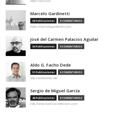
https://asrv.es/
Marcelo Gardinetti
56 Publicaciones
0 COMENTARIOS
https://marcelogardinetti.com/
José del Carmen Palacios Aguilar
56 Publicaciones
0 COMENTARIOS
Aldo G. Facho Dede
51 Publicaciones
0 COMENTARIOS
http://urbanistas.lat/
Sergio de Miguel García
46 Publicaciones
0 COMENTARIOS
http://www.hand-architecture.com/