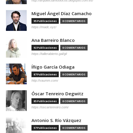
http://arquitectamoslocos.blogspot.com.es/
Miguel Ángel Díaz Camacho
95 Publicaciones
0 COMENTARIOS
https://madc.xyz/
Ana Barreiro Blanco
92 Publicaciones
0 COMENTARIOS
https://tallerabierto.gal/gl/
Íñigo García Odiaga
87 Publicaciones
0 COMENTARIOS
http://vaumm.com/
Óscar Tenreiro Degwitz
85 Publicaciones
0 COMENTARIOS
https://oscartenreiro.com/
Antonio S. Río Vázquez
57 Publicaciones
0 COMENTARIOS