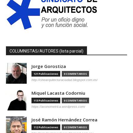
COLUMNISTAS/AUTORES (lista parcial)
Jorge Gorostiza
121 Publicaciones
0 COMENTARIOS
http://cinearquitecturaciudad.blogspot.com.es/
Miquel Lacasta Codorniu
113 Publicaciones
0 COMENTARIOS
https://axonometrica.wordpress.com/
José Ramón Hernández Correa
112 Publicaciones
0 COMENTARIOS