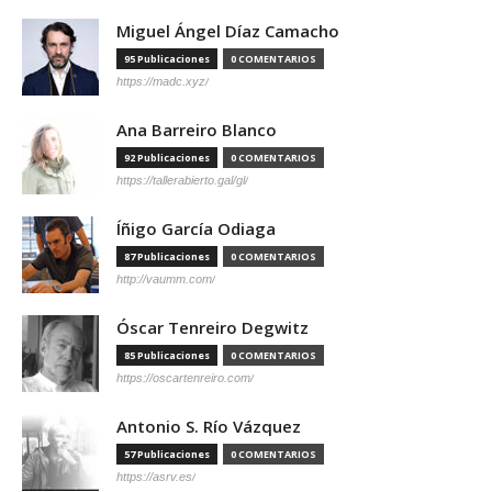
Miguel Ángel Díaz Camacho
95 Publicaciones
0 COMENTARIOS
https://madc.xyz/
Ana Barreiro Blanco
92 Publicaciones
0 COMENTARIOS
https://tallerabierto.gal/gl/
Íñigo García Odiaga
87 Publicaciones
0 COMENTARIOS
http://vaumm.com/
Óscar Tenreiro Degwitz
85 Publicaciones
0 COMENTARIOS
https://oscartenreiro.com/
Antonio S. Río Vázquez
57 Publicaciones
0 COMENTARIOS
https://asrv.es/