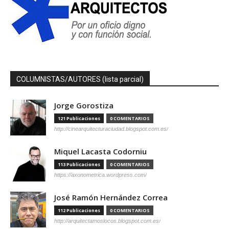
COLUMNISTAS/AUTORES (lista parcial)
Jorge Gorostiza
121 Publicaciones
0 COMENTARIOS
http://cinearquitecturaciudad.blogspot.com.es/
Miquel Lacasta Codorniu
113 Publicaciones
0 COMENTARIOS
https://axonometrica.wordpress.com/
José Ramón Hernández Correa
112 Publicaciones
0 COMENTARIOS
http://arquitectamoslocos.blogspot.com.es/