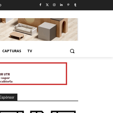
D
CAPTURAS
TV
Espónsor