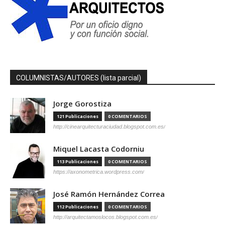
COLUMNISTAS/AUTORES (lista parcial)
Jorge Gorostiza
121 Publicaciones
0 COMENTARIOS
http://cinearquitecturaciudad.blogspot.com.es/
Miquel Lacasta Codorniu
113 Publicaciones
0 COMENTARIOS
https://axonometrica.wordpress.com/
José Ramón Hernández Correa
112 Publicaciones
0 COMENTARIOS
http://arquitectamoslocos.blogspot.com.es/