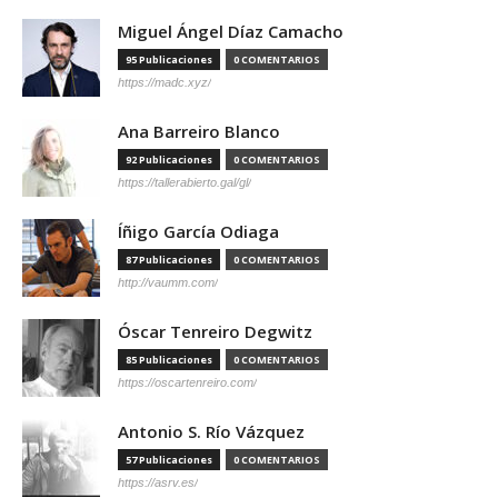
Miguel Ángel Díaz Camacho
95 Publicaciones
0 COMENTARIOS
https://madc.xyz/
Ana Barreiro Blanco
92 Publicaciones
0 COMENTARIOS
https://tallerabierto.gal/gl/
Íñigo García Odiaga
87 Publicaciones
0 COMENTARIOS
http://vaumm.com/
Óscar Tenreiro Degwitz
85 Publicaciones
0 COMENTARIOS
https://oscartenreiro.com/
Antonio S. Río Vázquez
57 Publicaciones
0 COMENTARIOS
https://asrv.es/