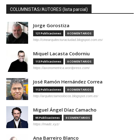
COLUMNISTAS/AUTORES (lista parcial)
Jorge Gorostiza
121 Publicaciones
0 COMENTARIOS
http://cinearquitecturaciudad.blogspot.com.es/
Miquel Lacasta Codorniu
113 Publicaciones
0 COMENTARIOS
https://axonometrica.wordpress.com/
José Ramón Hernández Correa
112 Publicaciones
0 COMENTARIOS
http://arquitectamoslocos.blogspot.com.es/
Miguel Ángel Díaz Camacho
95 Publicaciones
0 COMENTARIOS
https://madc.xyz/
Ana Barreiro Blanco