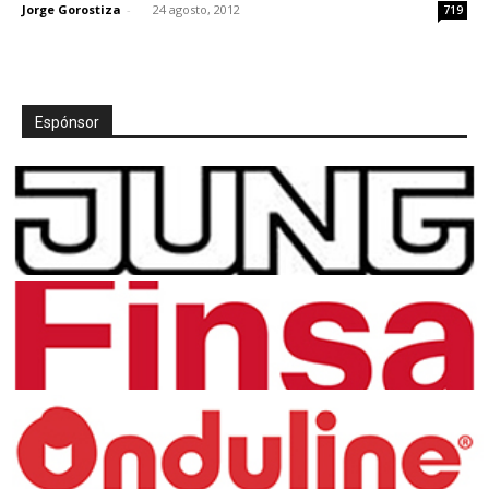
Jorge Gorostiza
-
24 agosto, 2012
719
Espónsor
[:]