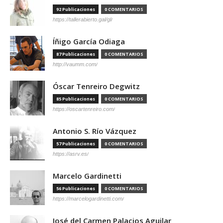
92 Publicaciones
0 COMENTARIOS
https://tallerabierto.gal/gl/
Íñigo García Odiaga
87 Publicaciones
0 COMENTARIOS
http://vaumm.com/
Óscar Tenreiro Degwitz
85 Publicaciones
0 COMENTARIOS
https://oscartenreiro.com/
Antonio S. Río Vázquez
57 Publicaciones
0 COMENTARIOS
https://asrv.es/
Marcelo Gardinetti
56 Publicaciones
0 COMENTARIOS
https://marcelogardinetti.com/
José del Carmen Palacios Aguilar