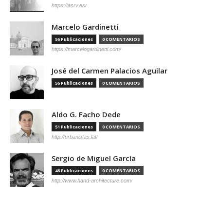
https://asrv.es/
Marcelo Gardinetti
56 Publicaciones
0 COMENTARIOS
https://marcelogardinetti.com/
José del Carmen Palacios Aguilar
56 Publicaciones
0 COMENTARIOS
Aldo G. Facho Dede
51 Publicaciones
0 COMENTARIOS
http://urbanistas.lat/
Sergio de Miguel García
46 Publicaciones
0 COMENTARIOS
http://www.hand-architecture.com/