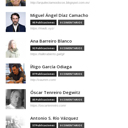
http://arquitectamoslocos.blogspot.com.es/
Miguel Ángel Díaz Camacho
95 Publicaciones
0 COMENTARIOS
https://madc.xyz/
Ana Barreiro Blanco
92 Publicaciones
0 COMENTARIOS
https://tallerabierto.gal/gl/
Íñigo García Odiaga
87 Publicaciones
0 COMENTARIOS
http://vaumm.com/
Óscar Tenreiro Degwitz
85 Publicaciones
0 COMENTARIOS
https://oscartenreiro.com/
Antonio S. Río Vázquez
57 Publicaciones
0 COMENTARIOS