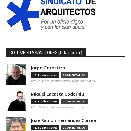
COLUMNISTAS/AUTORES (lista parcial)
Jorge Gorostiza
121 Publicaciones
0 COMENTARIOS
http://cinearquitecturaciudad.blogspot.com.es/
Miquel Lacasta Codorniu
113 Publicaciones
0 COMENTARIOS
https://axonometrica.wordpress.com/
José Ramón Hernández Correa
112 Publicaciones
0 COMENTARIOS