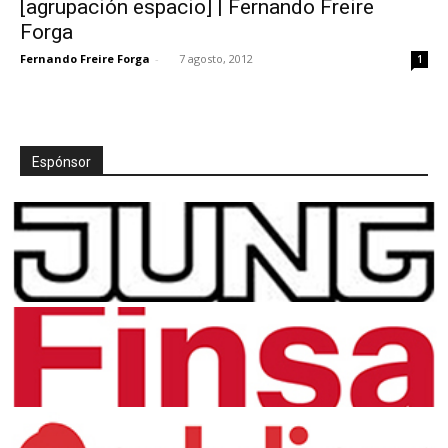
[agrupación espacio] | Fernando Freire
Forga
Fernando Freire Forga
-
7 agosto, 2012
1
[:]
Espónsor