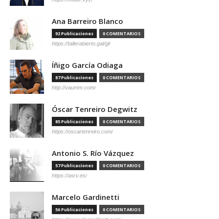
Ana Barreiro Blanco
92 Publicaciones
0 COMENTARIOS
https://tallerabierto.gal/gl/
Íñigo García Odiaga
87 Publicaciones
0 COMENTARIOS
http://vaumm.com/
Óscar Tenreiro Degwitz
85 Publicaciones
0 COMENTARIOS
https://oscartenreiro.com/
Antonio S. Río Vázquez
57 Publicaciones
0 COMENTARIOS
https://asrv.es/
Marcelo Gardinetti
56 Publicaciones
0 COMENTARIOS