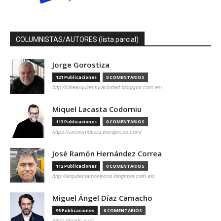
COLUMNISTAS/AUTORES (lista parcial)
Jorge Gorostiza
121 Publicaciones
0 COMENTARIOS
http://cinearquitecturaciudad.blogspot.com.es/
Miquel Lacasta Codorniu
113 Publicaciones
0 COMENTARIOS
https://axonometrica.wordpress.com/
José Ramón Hernández Correa
112 Publicaciones
0 COMENTARIOS
http://arquitectamoslocos.blogspot.com.es/
Miguel Ángel Díaz Camacho
95 Publicaciones
0 COMENTARIOS
https://madc.xyz/