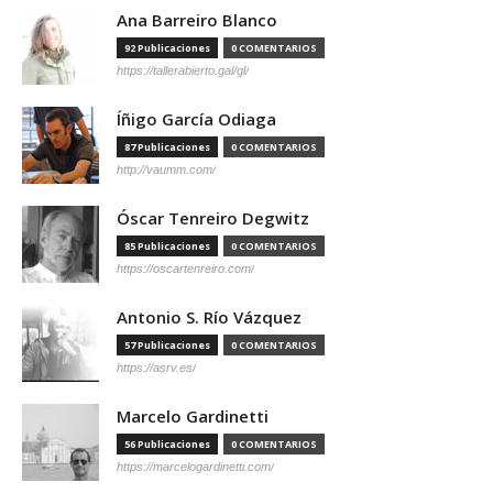
Ana Barreiro Blanco
92 Publicaciones
0 COMENTARIOS
https://tallerabierto.gal/gl/
Íñigo García Odiaga
87 Publicaciones
0 COMENTARIOS
http://vaumm.com/
Óscar Tenreiro Degwitz
85 Publicaciones
0 COMENTARIOS
https://oscartenreiro.com/
Antonio S. Río Vázquez
57 Publicaciones
0 COMENTARIOS
https://asrv.es/
Marcelo Gardinetti
56 Publicaciones
0 COMENTARIOS
https://marcelogardinetti.com/