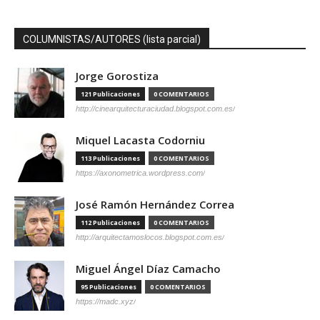
COLUMNISTAS/AUTORES (lista parcial)
Jorge Gorostiza
121 Publicaciones
0 COMENTARIOS
http://cinearquitecturaciudad.blogspot.com.es/
Miquel Lacasta Codorniu
113 Publicaciones
0 COMENTARIOS
https://axonometrica.wordpress.com/
José Ramón Hernández Correa
112 Publicaciones
0 COMENTARIOS
http://arquitectamoslocos.blogspot.com.es/
Miguel Ángel Díaz Camacho
95 Publicaciones
0 COMENTARIOS
https://madc.xyz/