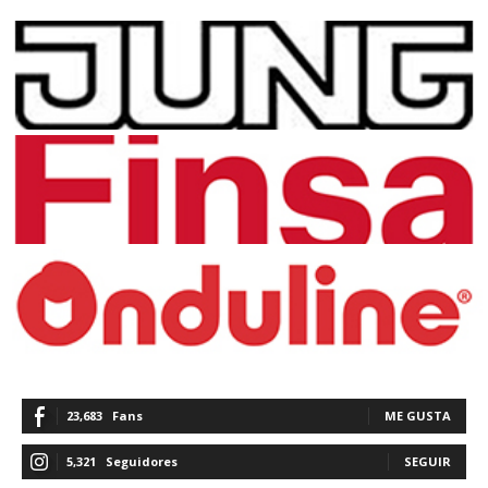
23,683
Fans
ME GUSTA
5,321
Seguidores
SEGUIR