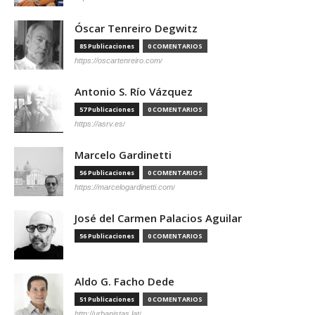
Óscar Tenreiro Degwitz
85 Publicaciones
0 COMENTARIOS
https://oscartenreiro.com/
Antonio S. Río Vázquez
57 Publicaciones
0 COMENTARIOS
https://asrv.es/
Marcelo Gardinetti
56 Publicaciones
0 COMENTARIOS
https://marcelogardinetti.com/
José del Carmen Palacios Aguilar
56 Publicaciones
0 COMENTARIOS
Aldo G. Facho Dede
51 Publicaciones
0 COMENTARIOS
http://urbanistas.lat/