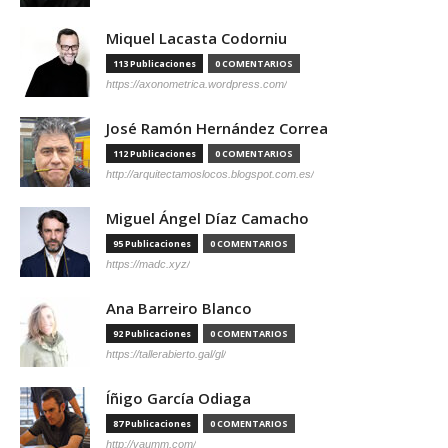
Miquel Lacasta Codorniu
113 Publicaciones
0 COMENTARIOS
https://axonometrica.wordpress.com/
José Ramón Hernández Correa
112 Publicaciones
0 COMENTARIOS
http://arquitectamoslocos.blogspot.com.es/
Miguel Ángel Díaz Camacho
95 Publicaciones
0 COMENTARIOS
https://madc.xyz/
Ana Barreiro Blanco
92 Publicaciones
0 COMENTARIOS
https://tallerabierto.gal/gl/
Íñigo García Odiaga
87 Publicaciones
0 COMENTARIOS
http://vaumm.com/