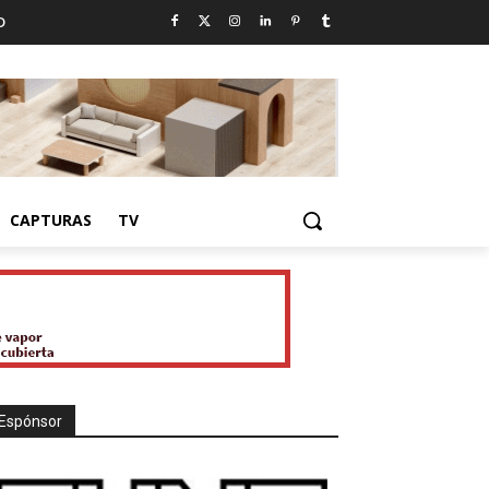
D
CAPTURAS
TV
Espónsor