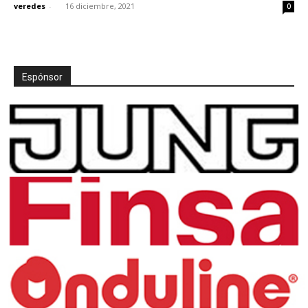
veredes
-
16 diciembre, 2021
0
Espónsor
[:]