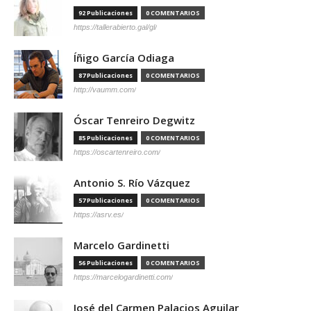
92 Publicaciones
0 COMENTARIOS
https://tallerabierto.gal/gl/
Íñigo García Odiaga
87 Publicaciones
0 COMENTARIOS
http://vaumm.com/
Óscar Tenreiro Degwitz
85 Publicaciones
0 COMENTARIOS
https://oscartenreiro.com/
Antonio S. Río Vázquez
57 Publicaciones
0 COMENTARIOS
https://asrv.es/
Marcelo Gardinetti
56 Publicaciones
0 COMENTARIOS
https://marcelogardinetti.com/
José del Carmen Palacios Aguilar