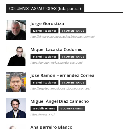
COLUMNISTAS/AUTORES (lista parcial)
Jorge Gorostiza
121 Publicaciones
0 COMENTARIOS
http://cinearquitecturaciudad.blogspot.com.es/
Miquel Lacasta Codorniu
113 Publicaciones
0 COMENTARIOS
https://axonometrica.wordpress.com/
José Ramón Hernández Correa
112 Publicaciones
0 COMENTARIOS
http://arquitectamoslocos.blogspot.com.es/
Miguel Ángel Díaz Camacho
95 Publicaciones
0 COMENTARIOS
https://madc.xyz/
Ana Barreiro Blanco