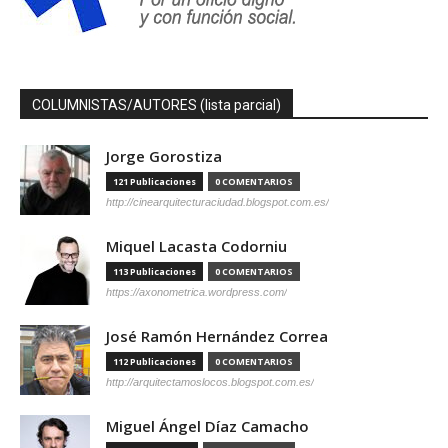
COLUMNISTAS/AUTORES (lista parcial)
Jorge Gorostiza
121 Publicaciones
0 COMENTARIOS
http://cinearquitecturaciudad.blogspot.com.es/
Miquel Lacasta Codorniu
113 Publicaciones
0 COMENTARIOS
https://axonometrica.wordpress.com/
José Ramón Hernández Correa
112 Publicaciones
0 COMENTARIOS
http://arquitectamoslocos.blogspot.com.es/
Miguel Ángel Díaz Camacho