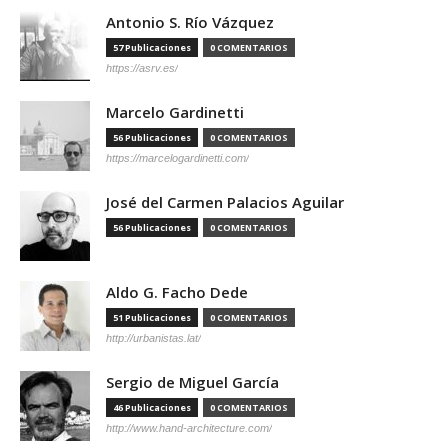
Antonio S. Río Vázquez
57 Publicaciones
0 COMENTARIOS
https://asrv.es/
Marcelo Gardinetti
56 Publicaciones
0 COMENTARIOS
https://marcelogardinetti.com/
José del Carmen Palacios Aguilar
56 Publicaciones
0 COMENTARIOS
Aldo G. Facho Dede
51 Publicaciones
0 COMENTARIOS
http://urbanistas.lat/
Sergio de Miguel García
46 Publicaciones
0 COMENTARIOS
http://www.hand-architecture.com/