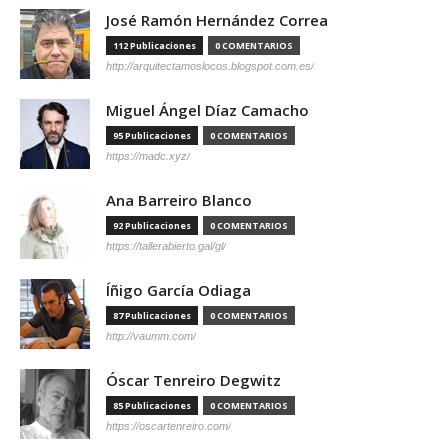
José Ramón Hernández Correa
112 Publicaciones
0 COMENTARIOS
http://arquitectamoslocos.blogspot.com.es/
Miguel Ángel Díaz Camacho
95 Publicaciones
0 COMENTARIOS
https://madc.xyz/
Ana Barreiro Blanco
92 Publicaciones
0 COMENTARIOS
https://tallerabierto.gal/gl/
Íñigo García Odiaga
87 Publicaciones
0 COMENTARIOS
http://vaumm.com/
Óscar Tenreiro Degwitz
85 Publicaciones
0 COMENTARIOS
https://oscartenreiro.com/