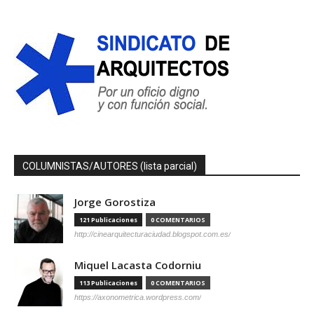
COLUMNISTAS/AUTORES (lista parcial)
Jorge Gorostiza
121 Publicaciones
0 COMENTARIOS
http://cinearquitecturaciudad.blogspot.com.es/
Miquel Lacasta Codorniu
113 Publicaciones
0 COMENTARIOS
https://axonometrica.wordpress.com/