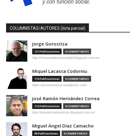
COLUMNISTAS/AUTORES (lista parcial)
Jorge Gorostiza
121 Publicaciones
0 COMENTARIOS
http://cinearquitecturaciudad.blogspot.com.es/
Miquel Lacasta Codorniu
113 Publicaciones
0 COMENTARIOS
https://axonometrica.wordpress.com/
José Ramón Hernández Correa
112 Publicaciones
0 COMENTARIOS
http://arquitectamoslocos.blogspot.com.es/
Miguel Ángel Díaz Camacho
95 Publicaciones
0 COMENTARIOS