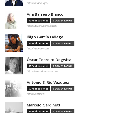
https://madc.xyz/
Ana Barreiro Blanco
92 Publicaciones
0 COMENTARIOS
https://tallerabierto.gal/gl/
Íñigo García Odiaga
87 Publicaciones
0 COMENTARIOS
http://vaumm.com/
Óscar Tenreiro Degwitz
85 Publicaciones
0 COMENTARIOS
https://oscartenreiro.com/
Antonio S. Río Vázquez
57 Publicaciones
0 COMENTARIOS
https://asrv.es/
Marcelo Gardinetti
56 Publicaciones
0 COMENTARIOS