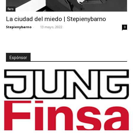
faro
La ciudad del miedo | Stepienybarno
Stepienybarno
-
13 mayo, 2022
0
Espónsor