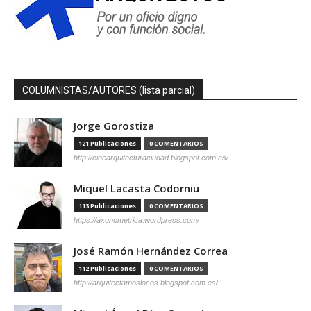
COLUMNISTAS/AUTORES (lista parcial)
Jorge Gorostiza
121 Publicaciones
0 COMENTARIOS
http://cinearquitecturaciudad.blogspot.com.es/
Miquel Lacasta Codorniu
113 Publicaciones
0 COMENTARIOS
https://axonometrica.wordpress.com/
José Ramón Hernández Correa
112 Publicaciones
0 COMENTARIOS
http://arquitectamoslocos.blogspot.com.es/