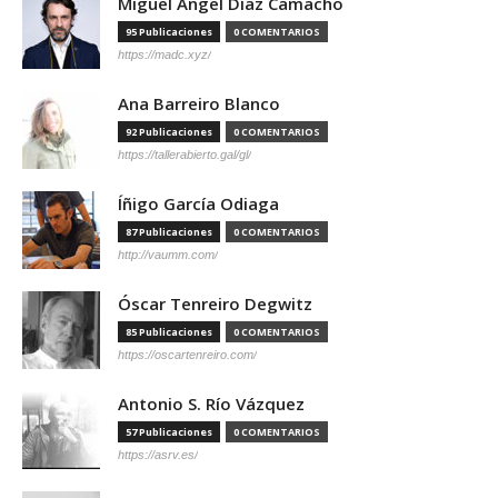
Miguel Ángel Díaz Camacho
95 Publicaciones
0 COMENTARIOS
https://madc.xyz/
Ana Barreiro Blanco
92 Publicaciones
0 COMENTARIOS
https://tallerabierto.gal/gl/
Íñigo García Odiaga
87 Publicaciones
0 COMENTARIOS
http://vaumm.com/
Óscar Tenreiro Degwitz
85 Publicaciones
0 COMENTARIOS
https://oscartenreiro.com/
Antonio S. Río Vázquez
57 Publicaciones
0 COMENTARIOS
https://asrv.es/