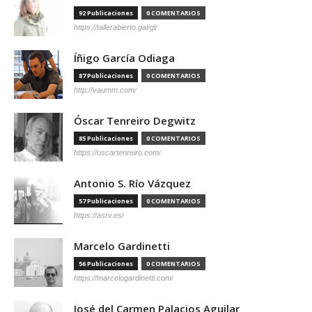
92 Publicaciones
0 COMENTARIOS
https://tallerabierto.gal/gl/
Íñigo García Odiaga
87 Publicaciones
0 COMENTARIOS
http://vaumm.com/
Óscar Tenreiro Degwitz
85 Publicaciones
0 COMENTARIOS
https://oscartenreiro.com/
Antonio S. Río Vázquez
57 Publicaciones
0 COMENTARIOS
https://asrv.es/
Marcelo Gardinetti
56 Publicaciones
0 COMENTARIOS
https://marcelogardinetti.com/
José del Carmen Palacios Aguilar