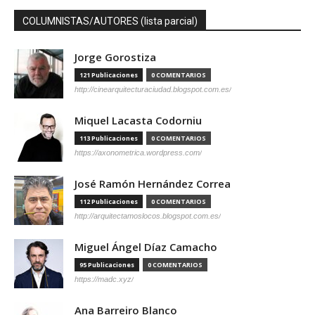
COLUMNISTAS/AUTORES (lista parcial)
Jorge Gorostiza
121 Publicaciones
0 COMENTARIOS
http://cinearquitecturaciudad.blogspot.com.es/
Miquel Lacasta Codorniu
113 Publicaciones
0 COMENTARIOS
https://axonometrica.wordpress.com/
José Ramón Hernández Correa
112 Publicaciones
0 COMENTARIOS
http://arquitectamoslocos.blogspot.com.es/
Miguel Ángel Díaz Camacho
95 Publicaciones
0 COMENTARIOS
https://madc.xyz/
Ana Barreiro Blanco