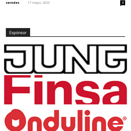
veredes
-
17 mayo, 2023
0
Espónsor
[:]