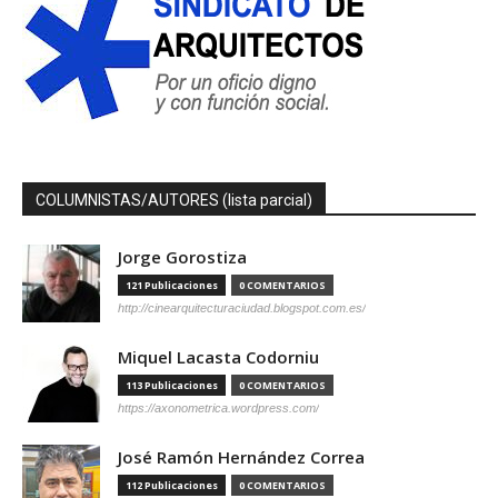
COLUMNISTAS/AUTORES (lista parcial)
Jorge Gorostiza
121 Publicaciones
0 COMENTARIOS
http://cinearquitecturaciudad.blogspot.com.es/
Miquel Lacasta Codorniu
113 Publicaciones
0 COMENTARIOS
https://axonometrica.wordpress.com/
José Ramón Hernández Correa
112 Publicaciones
0 COMENTARIOS