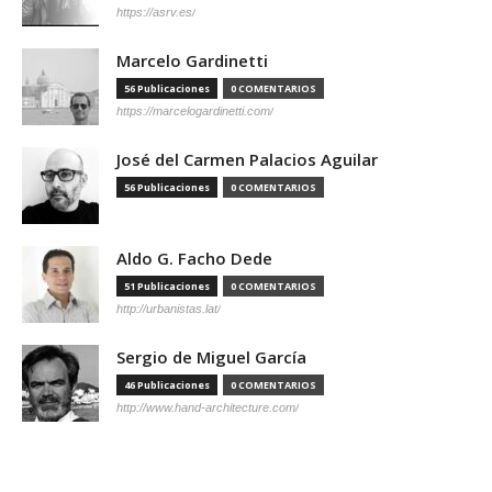
https://asrv.es/
Marcelo Gardinetti
56 Publicaciones
0 COMENTARIOS
https://marcelogardinetti.com/
José del Carmen Palacios Aguilar
56 Publicaciones
0 COMENTARIOS
Aldo G. Facho Dede
51 Publicaciones
0 COMENTARIOS
http://urbanistas.lat/
Sergio de Miguel García
46 Publicaciones
0 COMENTARIOS
http://www.hand-architecture.com/