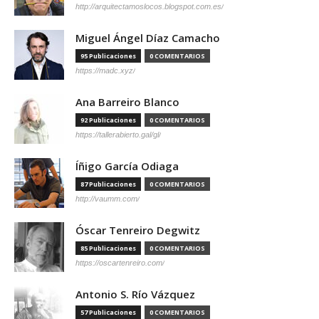
http://arquitectamoslocos.blogspot.com.es/
Miguel Ángel Díaz Camacho
95 Publicaciones
0 COMENTARIOS
https://madc.xyz/
Ana Barreiro Blanco
92 Publicaciones
0 COMENTARIOS
https://tallerabierto.gal/gl/
Íñigo García Odiaga
87 Publicaciones
0 COMENTARIOS
http://vaumm.com/
Óscar Tenreiro Degwitz
85 Publicaciones
0 COMENTARIOS
https://oscartenreiro.com/
Antonio S. Río Vázquez
57 Publicaciones
0 COMENTARIOS