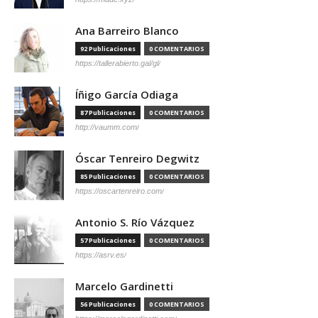
Ana Barreiro Blanco
92 Publicaciones
0 COMENTARIOS
https://tallerabierto.gal/gl/
Íñigo García Odiaga
87 Publicaciones
0 COMENTARIOS
http://vaumm.com/
Óscar Tenreiro Degwitz
85 Publicaciones
0 COMENTARIOS
https://oscartenreiro.com/
Antonio S. Río Vázquez
57 Publicaciones
0 COMENTARIOS
https://asrv.es/
Marcelo Gardinetti
56 Publicaciones
0 COMENTARIOS