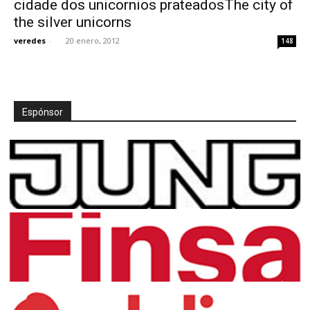
cidade dos unicornios prateadosThe city of
the silver unicorns
veredes
-
20 enero, 2012
148
[:]
Espónsor