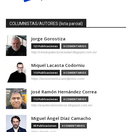
COLUMNISTAS/AUTORES (lista parcial)
Jorge Gorostiza
121 Publicaciones
0 COMENTARIOS
http://cinearquitecturaciudad.blogspot.com.es/
Miquel Lacasta Codorniu
113 Publicaciones
0 COMENTARIOS
https://axonometrica.wordpress.com/
José Ramón Hernández Correa
112 Publicaciones
0 COMENTARIOS
http://arquitectamoslocos.blogspot.com.es/
Miguel Ángel Díaz Camacho
95 Publicaciones
0 COMENTARIOS
https://madc.xyz/