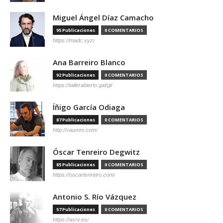
Miguel Ángel Díaz Camacho
95 Publicaciones
0 COMENTARIOS
https://madc.xyz/
Ana Barreiro Blanco
92 Publicaciones
0 COMENTARIOS
https://tallerabierto.gal/gl/
Íñigo García Odiaga
87 Publicaciones
0 COMENTARIOS
http://vaumm.com/
Óscar Tenreiro Degwitz
85 Publicaciones
0 COMENTARIOS
https://oscartenreiro.com/
Antonio S. Río Vázquez
57 Publicaciones
0 COMENTARIOS
https://asrv.es/