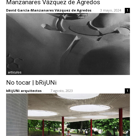
Manzanares Vázquez de Agredos
David García-Manzanares Vázquez de Agredos
-
3 mayo, 2024
1
[:]
artículos
No tocar | bRijUNi
bRijUNi arquitectos
-
7 agosto, 2023
1