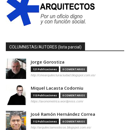
COLUMNISTAS/AUTORES (lista parcial)
Jorge Gorostiza
121 Publicaciones
0 COMENTARIOS
http://cinearquitecturaciudad.blogspot.com.es/
Miquel Lacasta Codorniu
113 Publicaciones
0 COMENTARIOS
https://axonometrica.wordpress.com/
José Ramón Hernández Correa
112 Publicaciones
0 COMENTARIOS
http://arquitectamoslocos.blogspot.com.es/