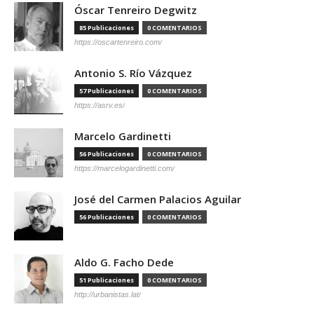
Óscar Tenreiro Degwitz
85 Publicaciones
0 COMENTARIOS
https://oscartenreiro.com/
Antonio S. Río Vázquez
57 Publicaciones
0 COMENTARIOS
https://asrv.es/
Marcelo Gardinetti
56 Publicaciones
0 COMENTARIOS
https://marcelogardinetti.com/
José del Carmen Palacios Aguilar
56 Publicaciones
0 COMENTARIOS
Aldo G. Facho Dede
51 Publicaciones
0 COMENTARIOS
http://urbanistas.lat/