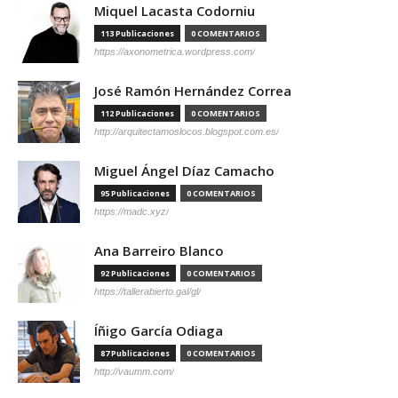
Miquel Lacasta Codorniu
113 Publicaciones
0 COMENTARIOS
https://axonometrica.wordpress.com/
José Ramón Hernández Correa
112 Publicaciones
0 COMENTARIOS
http://arquitectamoslocos.blogspot.com.es/
Miguel Ángel Díaz Camacho
95 Publicaciones
0 COMENTARIOS
https://madc.xyz/
Ana Barreiro Blanco
92 Publicaciones
0 COMENTARIOS
https://tallerabierto.gal/gl/
Íñigo García Odiaga
87 Publicaciones
0 COMENTARIOS
http://vaumm.com/