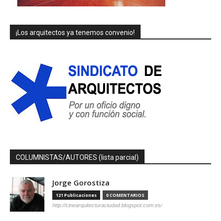
¡Los arquitectos ya tenemos convenio!
COLUMNISTAS/AUTORES (lista parcial)
Jorge Gorostiza
121 Publicaciones
0 COMENTARIOS
http://cinearquitecturaciudad.blogspot.com.es/