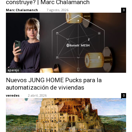
construye? | Marc Chalamanch
Marc Chalamanch
-
7 agosto, 2026
0
[:]
aparejo
Nuevos JUNG HOME Pucks para la
automatización de viviendas
veredes
-
2 abril, 2026
0