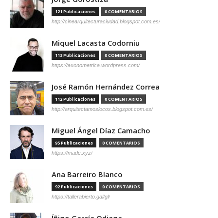
121 Publicaciones
0 COMENTARIOS
http://cinearquitecturaciudad.blogspot.com.es/
Miquel Lacasta Codorniu
113 Publicaciones
0 COMENTARIOS
https://axonometrica.wordpress.com/
José Ramón Hernández Correa
112 Publicaciones
0 COMENTARIOS
http://arquitectamoslocos.blogspot.com.es/
Miguel Ángel Díaz Camacho
95 Publicaciones
0 COMENTARIOS
https://madc.xyz/
Ana Barreiro Blanco
92 Publicaciones
0 COMENTARIOS
https://tallerabierto.gal/gl/
Íñigo García Odiaga