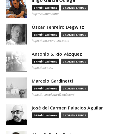
87 Publicaciones
0 COMENTARIOS
http://vaumm.com/
Óscar Tenreiro Degwitz
85 Publicaciones
0 COMENTARIOS
https://oscartenreiro.com/
Antonio S. Río Vázquez
57 Publicaciones
0 COMENTARIOS
https://asrv.es/
Marcelo Gardinetti
56 Publicaciones
0 COMENTARIOS
https://marcelogardinetti.com/
José del Carmen Palacios Aguilar
56 Publicaciones
0 COMENTARIOS