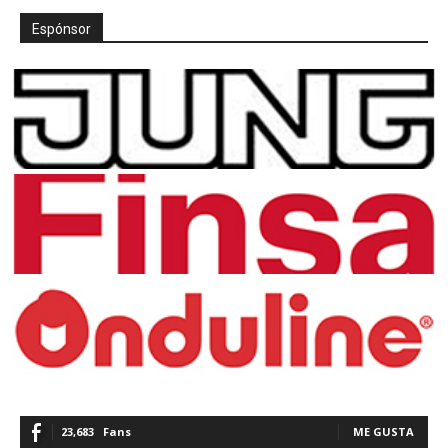
Espónsor
23,683
Fans
ME GUSTA