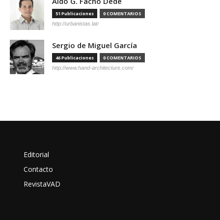
Aldo G. Facho Dede
51 Publicaciones
0 COMENTARIOS
http://urbanistas.lat/
Sergio de Miguel García
46 Publicaciones
0 COMENTARIOS
http://www.hand-architecture.com/
Editorial
Contacto
RevistaVAD