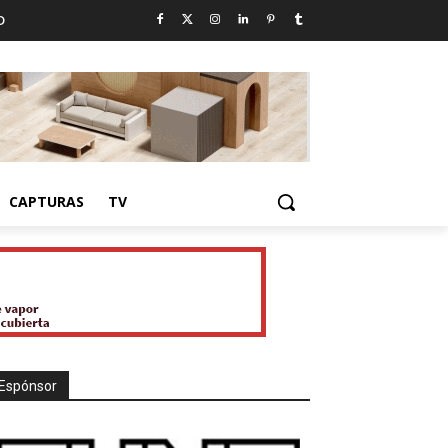
D
CAPTURAS
TV
Espónsor