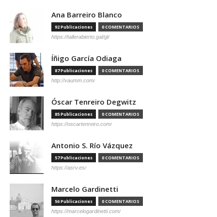
Ana Barreiro Blanco
92 Publicaciones
0 COMENTARIOS
https://tallerabierto.gal/gl/
Íñigo García Odiaga
87 Publicaciones
0 COMENTARIOS
http://vaumm.com/
Óscar Tenreiro Degwitz
85 Publicaciones
0 COMENTARIOS
https://oscartenreiro.com/
Antonio S. Río Vázquez
57 Publicaciones
0 COMENTARIOS
https://asrv.es/
Marcelo Gardinetti
56 Publicaciones
0 COMENTARIOS
https://marcelogardinetti.com/