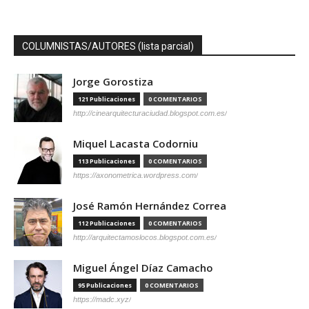
COLUMNISTAS/AUTORES (lista parcial)
Jorge Gorostiza
121 Publicaciones
0 COMENTARIOS
http://cinearquitecturaciudad.blogspot.com.es/
Miquel Lacasta Codorniu
113 Publicaciones
0 COMENTARIOS
https://axonometrica.wordpress.com/
José Ramón Hernández Correa
112 Publicaciones
0 COMENTARIOS
http://arquitectamoslocos.blogspot.com.es/
Miguel Ángel Díaz Camacho
95 Publicaciones
0 COMENTARIOS
https://madc.xyz/