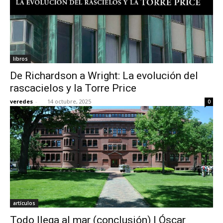
libros
De Richardson a Wright: La evolución del
rascacielos y la Torre Price
veredes
-
14 octubre, 2025
0
artículos
Todo llega al mar (conclusión) | Óscar