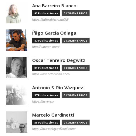
Ana Barreiro Blanco
92 Publicaciones
0 COMENTARIOS
https://tallerabierto.gal/gl/
Íñigo García Odiaga
87 Publicaciones
0 COMENTARIOS
http://vaumm.com/
Óscar Tenreiro Degwitz
85 Publicaciones
0 COMENTARIOS
https://oscartenreiro.com/
Antonio S. Río Vázquez
57 Publicaciones
0 COMENTARIOS
https://asrv.es/
Marcelo Gardinetti
56 Publicaciones
0 COMENTARIOS
https://marcelogardinetti.com/