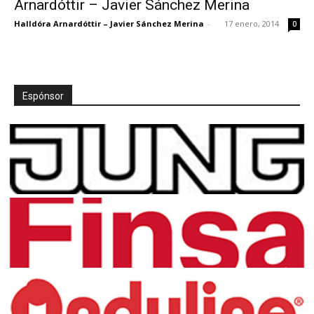
Arnardóttir – Javier Sánchez Merina
Halldóra Arnardóttir – Javier Sánchez Merina
-
17 enero, 2014
0
[:]
Espónsor