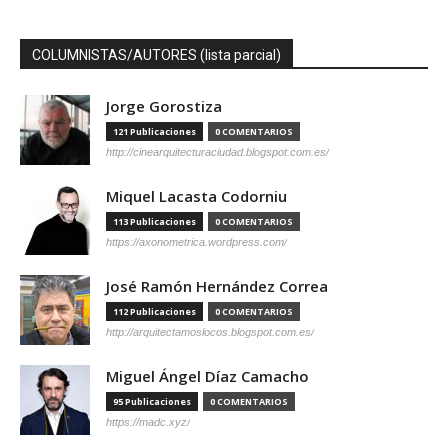
COLUMNISTAS/AUTORES (lista parcial)
Jorge Gorostiza
121 Publicaciones
0 COMENTARIOS
http://cinearquitecturaciudad.blogspot.com.es/
Miquel Lacasta Codorniu
113 Publicaciones
0 COMENTARIOS
https://axonometrica.wordpress.com/
José Ramón Hernández Correa
112 Publicaciones
0 COMENTARIOS
http://arquitectamoslocos.blogspot.com.es/
Miguel Ángel Díaz Camacho
95 Publicaciones
0 COMENTARIOS
https://madc.xyz/