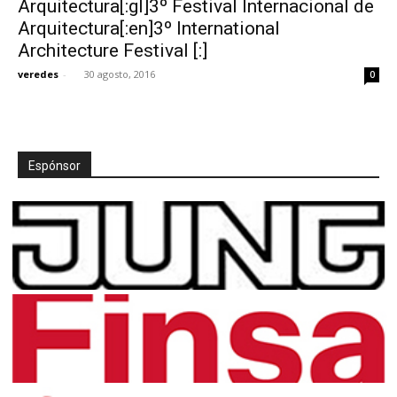
Arquitectura[:gl]3º Festival Internacional de
Arquitectura[:en]3º International
Architecture Festival [:]
veredes
-
30 agosto, 2016
0
[:]
Espónsor