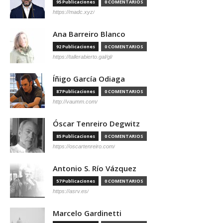
95 Publicaciones
0 COMENTARIOS
https://madc.xyz/
Ana Barreiro Blanco
92 Publicaciones
0 COMENTARIOS
https://tallerabierto.gal/gl/
Íñigo García Odiaga
87 Publicaciones
0 COMENTARIOS
http://vaumm.com/
Óscar Tenreiro Degwitz
85 Publicaciones
0 COMENTARIOS
https://oscartenreiro.com/
Antonio S. Río Vázquez
57 Publicaciones
0 COMENTARIOS
https://asrv.es/
Marcelo Gardinetti