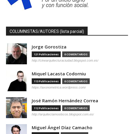
COLUMNISTAS/AUTORES (lista parcial)
Jorge Gorostiza
121 Publicaciones
0 COMENTARIOS
http://cinearquitecturaciudad.blogspot.com.es/
Miquel Lacasta Codorniu
113 Publicaciones
0 COMENTARIOS
https://axonometrica.wordpress.com/
José Ramón Hernández Correa
112 Publicaciones
0 COMENTARIOS
http://arquitectamoslocos.blogspot.com.es/
Miguel Ángel Díaz Camacho