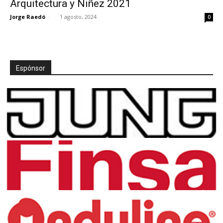
Arquitectura y Niñez 2021
Jorge Raedó
-
1 agosto, 2024
0
[:]
Espónsor