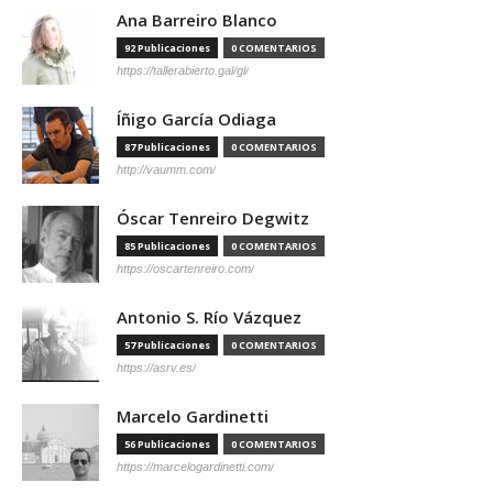
Ana Barreiro Blanco
92 Publicaciones
0 COMENTARIOS
https://tallerabierto.gal/gl/
Íñigo García Odiaga
87 Publicaciones
0 COMENTARIOS
http://vaumm.com/
Óscar Tenreiro Degwitz
85 Publicaciones
0 COMENTARIOS
https://oscartenreiro.com/
Antonio S. Río Vázquez
57 Publicaciones
0 COMENTARIOS
https://asrv.es/
Marcelo Gardinetti
56 Publicaciones
0 COMENTARIOS
https://marcelogardinetti.com/