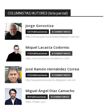
COLUMNISTAS/AUTORES (lista parcial)
Jorge Gorostiza
121 Publicaciones
0 COMENTARIOS
http://cinearquitecturaciudad.blogspot.com.es/
Miquel Lacasta Codorniu
113 Publicaciones
0 COMENTARIOS
https://axonometrica.wordpress.com/
José Ramón Hernández Correa
112 Publicaciones
0 COMENTARIOS
http://arquitectamoslocos.blogspot.com.es/
Miguel Ángel Díaz Camacho
95 Publicaciones
0 COMENTARIOS
https://madc.xyz/