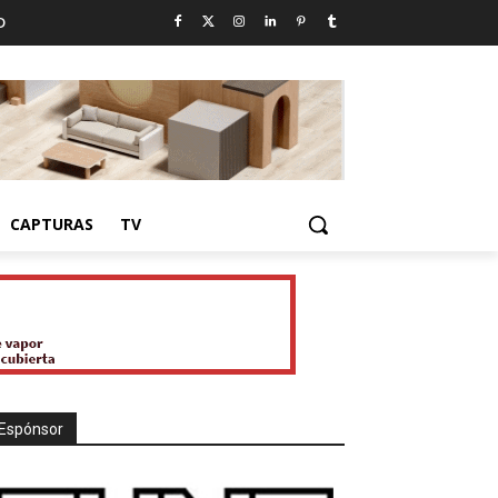
D
CAPTURAS
TV
Espónsor