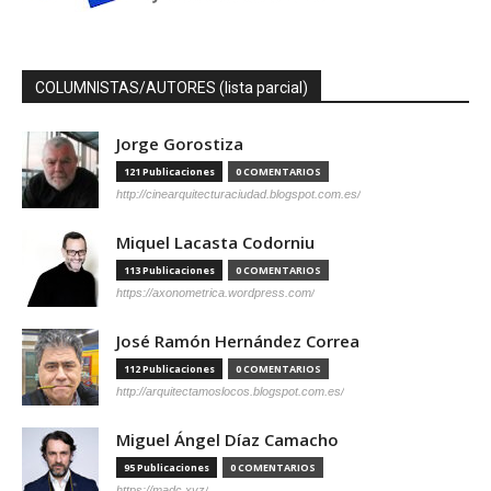
COLUMNISTAS/AUTORES (lista parcial)
Jorge Gorostiza
121 Publicaciones
0 COMENTARIOS
http://cinearquitecturaciudad.blogspot.com.es/
Miquel Lacasta Codorniu
113 Publicaciones
0 COMENTARIOS
https://axonometrica.wordpress.com/
José Ramón Hernández Correa
112 Publicaciones
0 COMENTARIOS
http://arquitectamoslocos.blogspot.com.es/
Miguel Ángel Díaz Camacho
95 Publicaciones
0 COMENTARIOS
https://madc.xyz/