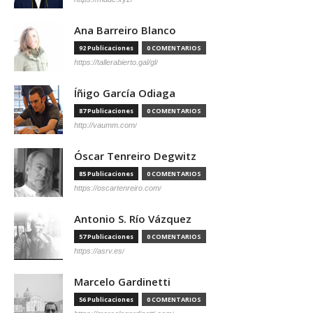
Ana Barreiro Blanco
92 Publicaciones
0 COMENTARIOS
https://tallerabierto.gal/gl/
Íñigo García Odiaga
87 Publicaciones
0 COMENTARIOS
http://vaumm.com/
Óscar Tenreiro Degwitz
85 Publicaciones
0 COMENTARIOS
https://oscartenreiro.com/
Antonio S. Río Vázquez
57 Publicaciones
0 COMENTARIOS
https://asrv.es/
Marcelo Gardinetti
56 Publicaciones
0 COMENTARIOS