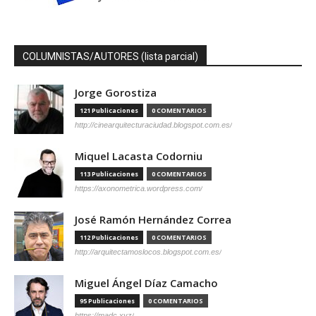
COLUMNISTAS/AUTORES (lista parcial)
Jorge Gorostiza
121 Publicaciones
0 COMENTARIOS
http://cinearquitecturaciudad.blogspot.com.es/
Miquel Lacasta Codorniu
113 Publicaciones
0 COMENTARIOS
https://axonometrica.wordpress.com/
José Ramón Hernández Correa
112 Publicaciones
0 COMENTARIOS
http://arquitectamoslocos.blogspot.com.es/
Miguel Ángel Díaz Camacho
95 Publicaciones
0 COMENTARIOS
https://madc.xyz/