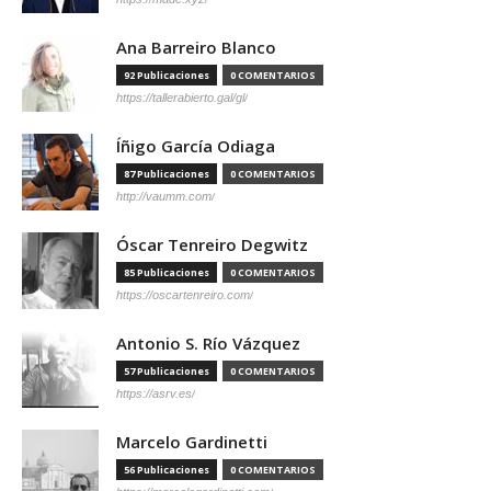
Ana Barreiro Blanco
92 Publicaciones
0 COMENTARIOS
https://tallerabierto.gal/gl/
Íñigo García Odiaga
87 Publicaciones
0 COMENTARIOS
http://vaumm.com/
Óscar Tenreiro Degwitz
85 Publicaciones
0 COMENTARIOS
https://oscartenreiro.com/
Antonio S. Río Vázquez
57 Publicaciones
0 COMENTARIOS
https://asrv.es/
Marcelo Gardinetti
56 Publicaciones
0 COMENTARIOS