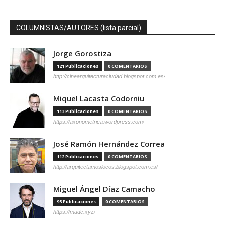
COLUMNISTAS/AUTORES (lista parcial)
Jorge Gorostiza
121 Publicaciones
0 COMENTARIOS
http://cinearquitecturaciudad.blogspot.com.es/
Miquel Lacasta Codorniu
113 Publicaciones
0 COMENTARIOS
https://axonometrica.wordpress.com/
José Ramón Hernández Correa
112 Publicaciones
0 COMENTARIOS
http://arquitectamoslocos.blogspot.com.es/
Miguel Ángel Díaz Camacho
95 Publicaciones
0 COMENTARIOS
https://madc.xyz/