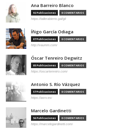
Ana Barreiro Blanco
92 Publicaciones
0 COMENTARIOS
https://tallerabierto.gal/gl/
Íñigo García Odiaga
87 Publicaciones
0 COMENTARIOS
http://vaumm.com/
Óscar Tenreiro Degwitz
85 Publicaciones
0 COMENTARIOS
https://oscartenreiro.com/
Antonio S. Río Vázquez
57 Publicaciones
0 COMENTARIOS
https://asrv.es/
Marcelo Gardinetti
56 Publicaciones
0 COMENTARIOS
https://marcelogardinetti.com/