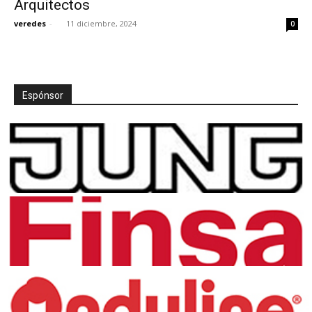
Arquitectos
veredes
-
11 diciembre, 2024
0
[:]
Espónsor