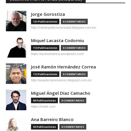
Jorge Gorostiza
121 Publicaciones
0 COMENTARIOS
http://cinearquitecturaciudad.blogspot.com.es/
Miquel Lacasta Codorniu
113 Publicaciones
0 COMENTARIOS
https://axonometrica.wordpress.com/
José Ramón Hernández Correa
112 Publicaciones
0 COMENTARIOS
http://arquitectamoslocos.blogspot.com.es/
Miguel Ángel Díaz Camacho
95 Publicaciones
0 COMENTARIOS
https://madc.xyz/
Ana Barreiro Blanco
92 Publicaciones
0 COMENTARIOS