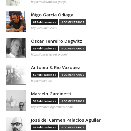
https://tallerabierto.gal/gl/
Íñigo García Odiaga
87 Publicaciones
0 COMENTARIOS
http://vaumm.com/
Óscar Tenreiro Degwitz
85 Publicaciones
0 COMENTARIOS
https://oscartenreiro.com/
Antonio S. Río Vázquez
57 Publicaciones
0 COMENTARIOS
https://asrv.es/
Marcelo Gardinetti
56 Publicaciones
0 COMENTARIOS
https://marcelogardinetti.com/
José del Carmen Palacios Aguilar
56 Publicaciones
0 COMENTARIOS