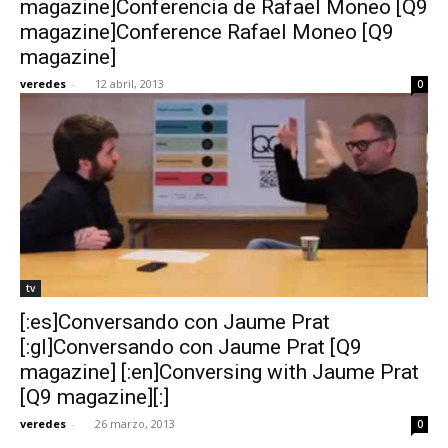
magazine]Conferencia de Rafael Moneo [Q9
magazine]Conference Rafael Moneo [Q9
magazine]
veredes
-
12 abril, 2013
0
[:]
tv
[:es]Conversando con Jaume Prat
[:gl]Conversando con Jaume Prat [Q9
magazine] [:en]Conversing with Jaume Prat
[Q9 magazine][:]
veredes
-
26 marzo, 2013
0