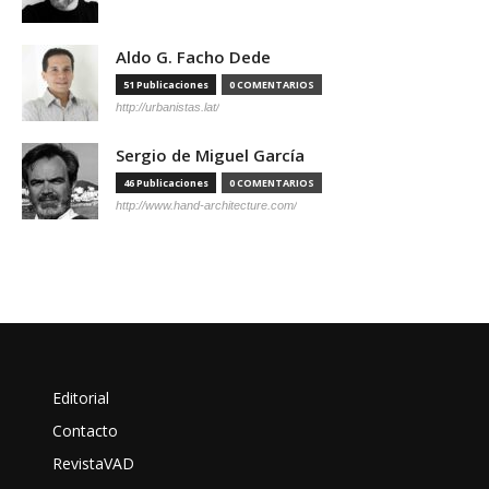
Aldo G. Facho Dede
51 Publicaciones
0 COMENTARIOS
http://urbanistas.lat/
Sergio de Miguel García
46 Publicaciones
0 COMENTARIOS
http://www.hand-architecture.com/
Editorial
Contacto
RevistaVAD