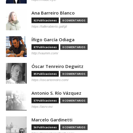
Ana Barreiro Blanco
92 Publicaciones
0 COMENTARIOS
https://tallerabierto.gal/gl/
Íñigo García Odiaga
87 Publicaciones
0 COMENTARIOS
http://vaumm.com/
Óscar Tenreiro Degwitz
85 Publicaciones
0 COMENTARIOS
https://oscartenreiro.com/
Antonio S. Río Vázquez
57 Publicaciones
0 COMENTARIOS
https://asrv.es/
Marcelo Gardinetti
56 Publicaciones
0 COMENTARIOS