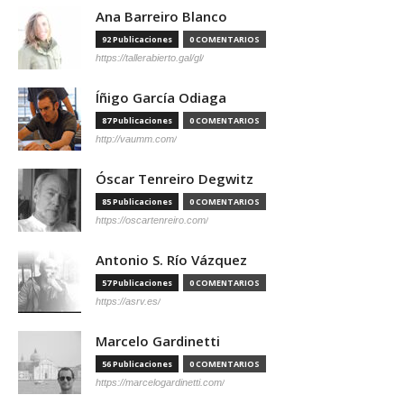
Ana Barreiro Blanco
92 Publicaciones
0 COMENTARIOS
https://tallerabierto.gal/gl/
Íñigo García Odiaga
87 Publicaciones
0 COMENTARIOS
http://vaumm.com/
Óscar Tenreiro Degwitz
85 Publicaciones
0 COMENTARIOS
https://oscartenreiro.com/
Antonio S. Río Vázquez
57 Publicaciones
0 COMENTARIOS
https://asrv.es/
Marcelo Gardinetti
56 Publicaciones
0 COMENTARIOS
https://marcelogardinetti.com/