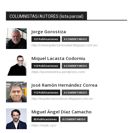
COLUMNISTAS/AUTORES (lista parcial)
Jorge Gorostiza
121 Publicaciones
0 COMENTARIOS
http://cinearquitecturaciudad.blogspot.com.es/
Miquel Lacasta Codorniu
113 Publicaciones
0 COMENTARIOS
https://axonometrica.wordpress.com/
José Ramón Hernández Correa
112 Publicaciones
0 COMENTARIOS
http://arquitectamoslocos.blogspot.com.es/
Miguel Ángel Díaz Camacho
95 Publicaciones
0 COMENTARIOS
https://madc.xyz/