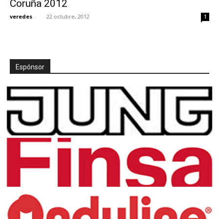
Coruña 2012
veredes
-
22 octubre, 2012
1
[:]
Espónsor