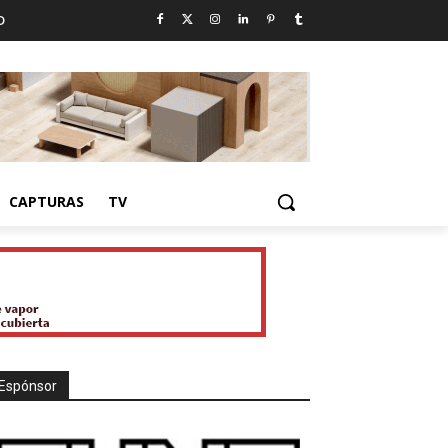
D
CAPTURAS
TV
Espónsor