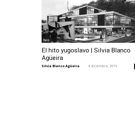
faro
El hito yugoslavo | Silvia Blanco
Agüeira
Silvia Blanco Agüeira
-
4 diciembre, 2015