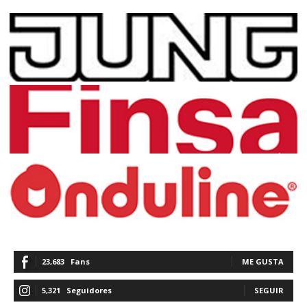
23,683
Fans
ME GUSTA
5,321
Seguidores
SEGUIR