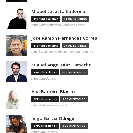
Miquel Lacasta Codorniu
113 Publicaciones
0 COMENTARIOS
https://axonometrica.wordpress.com/
José Ramón Hernández Correa
112 Publicaciones
0 COMENTARIOS
http://arquitectamoslocos.blogspot.com.es/
Miguel Ángel Díaz Camacho
95 Publicaciones
0 COMENTARIOS
https://madc.xyz/
Ana Barreiro Blanco
92 Publicaciones
0 COMENTARIOS
https://tallerabierto.gal/gl/
Íñigo García Odiaga
87 Publicaciones
0 COMENTARIOS
http://vaumm.com/