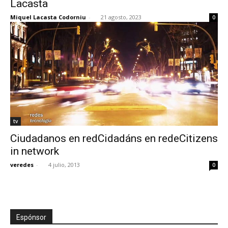
Lacasta
Miquel Lacasta Codorniu
-
21 agosto, 2023
0
[:]
tv
Ciudadanos en redCidadáns en redeCitizens
in network
veredes
-
4 julio, 2013
0
Espónsor