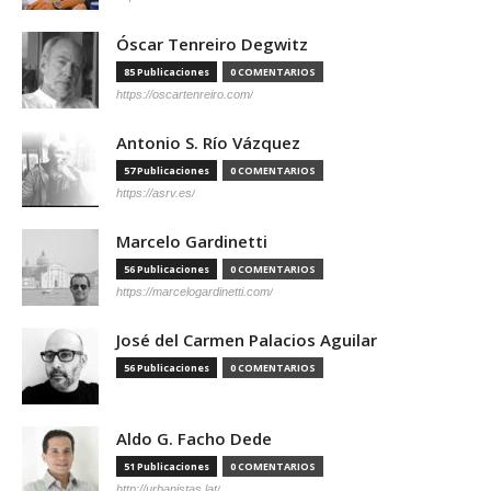
Óscar Tenreiro Degwitz
85 Publicaciones
0 COMENTARIOS
https://oscartenreiro.com/
Antonio S. Río Vázquez
57 Publicaciones
0 COMENTARIOS
https://asrv.es/
Marcelo Gardinetti
56 Publicaciones
0 COMENTARIOS
https://marcelogardinetti.com/
José del Carmen Palacios Aguilar
56 Publicaciones
0 COMENTARIOS
Aldo G. Facho Dede
51 Publicaciones
0 COMENTARIOS
http://urbanistas.lat/