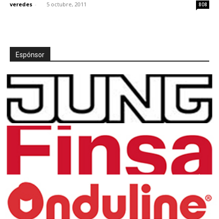
veredes
-
5 octubre, 2011
808
Espónsor
[:]