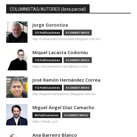
COLUMNISTAS/AUTORES (lista parcial)
Jorge Gorostiza
121 Publicaciones
0 COMENTARIOS
http://cinearquitecturaciudad.blogspot.com.es/
Miquel Lacasta Codorniu
113 Publicaciones
0 COMENTARIOS
https://axonometrica.wordpress.com/
José Ramón Hernández Correa
112 Publicaciones
0 COMENTARIOS
http://arquitectamoslocos.blogspot.com.es/
Miguel Ángel Díaz Camacho
95 Publicaciones
0 COMENTARIOS
https://madc.xyz/
Ana Barreiro Blanco