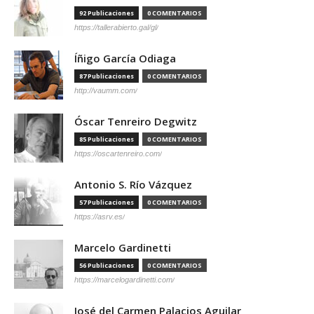
92 Publicaciones
0 COMENTARIOS
https://tallerabierto.gal/gl/
Íñigo García Odiaga
87 Publicaciones
0 COMENTARIOS
http://vaumm.com/
Óscar Tenreiro Degwitz
85 Publicaciones
0 COMENTARIOS
https://oscartenreiro.com/
Antonio S. Río Vázquez
57 Publicaciones
0 COMENTARIOS
https://asrv.es/
Marcelo Gardinetti
56 Publicaciones
0 COMENTARIOS
https://marcelogardinetti.com/
José del Carmen Palacios Aguilar