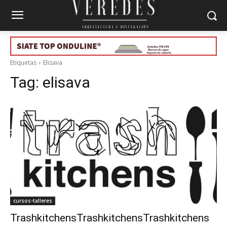
Etiquetas
Elisava
Tag:
elisava
cursos-talleres
TrashkitchensTrashkitchensTrashkitchens