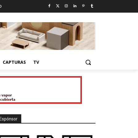
D
CAPTURAS
TV
Espónsor