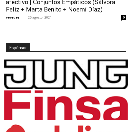
afectivo | Conjuntos Empáticos (Sálvora
Feliz + Marta Benito + Noemí Díaz)
veredes
-
25 agosto, 2021
0
[:]
Espónsor