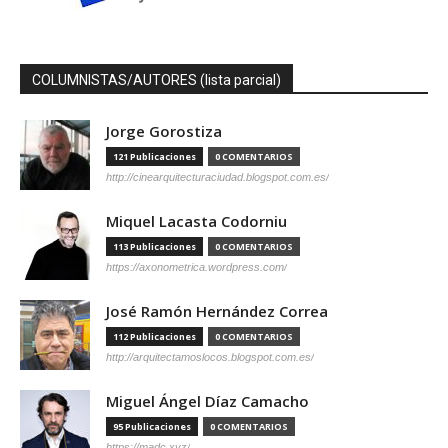
COLUMNISTAS/AUTORES (lista parcial)
Jorge Gorostiza
121 Publicaciones
0 COMENTARIOS
http://cinearquitecturaciudad.blogspot.com.es/
Miquel Lacasta Codorniu
113 Publicaciones
0 COMENTARIOS
https://axonometrica.wordpress.com/
José Ramón Hernández Correa
112 Publicaciones
0 COMENTARIOS
http://arquitectamoslocos.blogspot.com.es/
Miguel Ángel Díaz Camacho
95 Publicaciones
0 COMENTARIOS
https://madc.xyz/