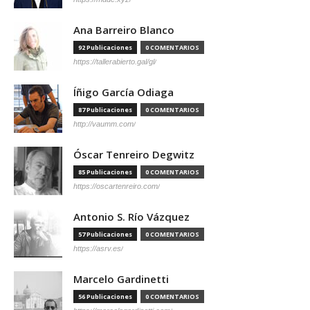
Ana Barreiro Blanco
92 Publicaciones
0 COMENTARIOS
https://tallerabierto.gal/gl/
Íñigo García Odiaga
87 Publicaciones
0 COMENTARIOS
http://vaumm.com/
Óscar Tenreiro Degwitz
85 Publicaciones
0 COMENTARIOS
https://oscartenreiro.com/
Antonio S. Río Vázquez
57 Publicaciones
0 COMENTARIOS
https://asrv.es/
Marcelo Gardinetti
56 Publicaciones
0 COMENTARIOS