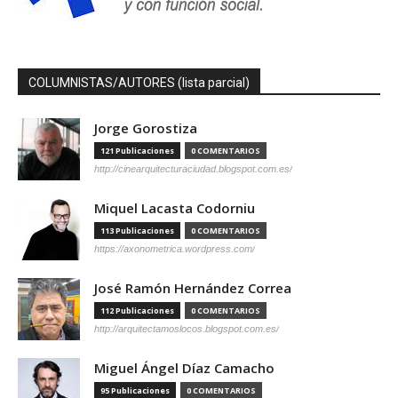
COLUMNISTAS/AUTORES (lista parcial)
Jorge Gorostiza
121 Publicaciones
0 COMENTARIOS
http://cinearquitecturaciudad.blogspot.com.es/
Miquel Lacasta Codorniu
113 Publicaciones
0 COMENTARIOS
https://axonometrica.wordpress.com/
José Ramón Hernández Correa
112 Publicaciones
0 COMENTARIOS
http://arquitectamoslocos.blogspot.com.es/
Miguel Ángel Díaz Camacho
95 Publicaciones
0 COMENTARIOS