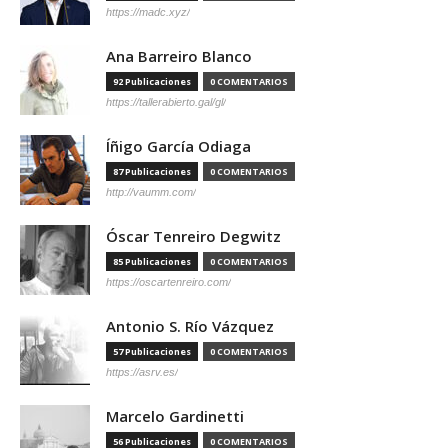
https://madc.xyz/
Ana Barreiro Blanco
92 Publicaciones
0 COMENTARIOS
https://tallerabierto.gal/gl/
Íñigo García Odiaga
87 Publicaciones
0 COMENTARIOS
http://vaumm.com/
Óscar Tenreiro Degwitz
85 Publicaciones
0 COMENTARIOS
https://oscartenreiro.com/
Antonio S. Río Vázquez
57 Publicaciones
0 COMENTARIOS
https://asrv.es/
Marcelo Gardinetti
56 Publicaciones
0 COMENTARIOS