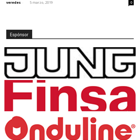
veredes
-
5 marzo, 2019
0
Espónsor