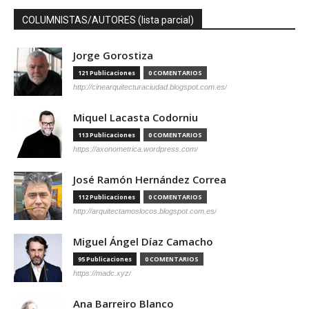
COLUMNISTAS/AUTORES (lista parcial)
Jorge Gorostiza
121 Publicaciones
0 COMENTARIOS
http://cinearquitecturaciudad.blogspot.com.es/
Miquel Lacasta Codorniu
113 Publicaciones
0 COMENTARIOS
https://axonometrica.wordpress.com/
José Ramón Hernández Correa
112 Publicaciones
0 COMENTARIOS
http://arquitectamoslocos.blogspot.com.es/
Miguel Ángel Díaz Camacho
95 Publicaciones
0 COMENTARIOS
https://madc.xyz/
Ana Barreiro Blanco