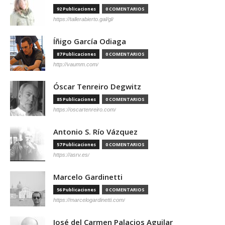
92 Publicaciones
0 COMENTARIOS
https://tallerabierto.gal/gl/
Íñigo García Odiaga
87 Publicaciones
0 COMENTARIOS
http://vaumm.com/
Óscar Tenreiro Degwitz
85 Publicaciones
0 COMENTARIOS
https://oscartenreiro.com/
Antonio S. Río Vázquez
57 Publicaciones
0 COMENTARIOS
https://asrv.es/
Marcelo Gardinetti
56 Publicaciones
0 COMENTARIOS
https://marcelogardinetti.com/
José del Carmen Palacios Aguilar